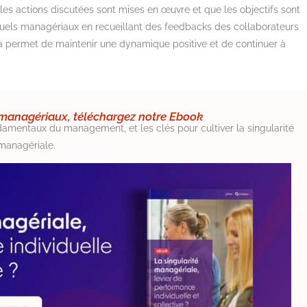
e les actions discutées sont mises en œuvre et que les objectifs sont
rituels managériaux en recueillant des feedbacks des collaborateurs
ela permet de maintenir une dynamique positive et de continuer à
s managériaux, téléchargez notre Ebook
ondamentaux du management, et les clés pour cultiver la singularité
managériale.