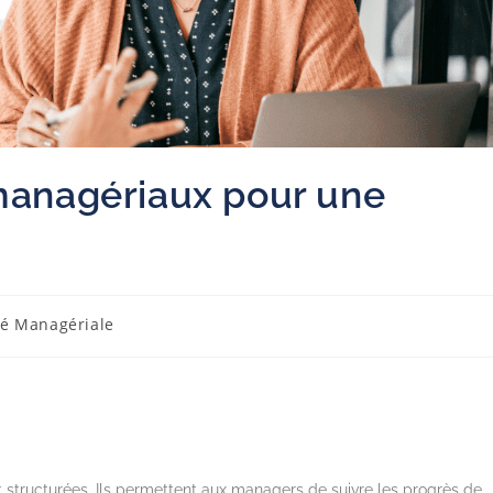
 managériaux pour une
ité Managériale
t structurées. Ils permettent aux managers de suivre les progrès de