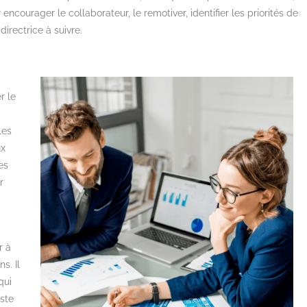
 encourager le collaborateur, le remotiver, identifier les priorités de
 directrice à suivre.
r le
les
ux
es
r
r à
s. Il
qui
este