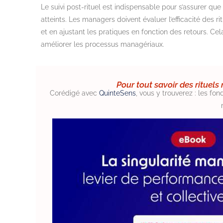
Le suivi post-rituel est indispensable pour s’assurer qu
atteints. Les managers doivent évaluer l’efficacité des 
et en ajustant les pratiques en fonction des retours. C
améliorer les processus managériaux.
Pour tout savoir des rituel
Corédigé avec
QuinteSens
, vous y trouverez : les f