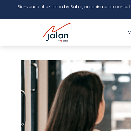
Bienvenue chez
Jalan by Batka,
organisme
de conseil
V