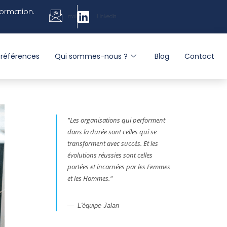
formation.
mail
LinkedIn
 références
Qui sommes-nous ?
Blog
Contact
"
Les organisations qui performent
dans la durée sont celles qui se
transforment avec succès. Et les
évolutions réussies sont celles
portées et incarnées par les Femmes
et les Hommes
."
L'équipe Jalan