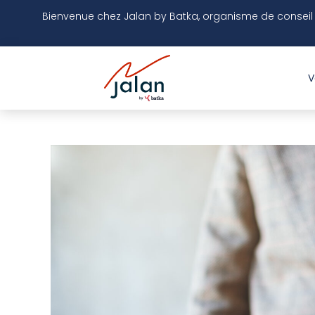
Bienvenue chez
Jalan by Batka,
organisme
de conseil
V