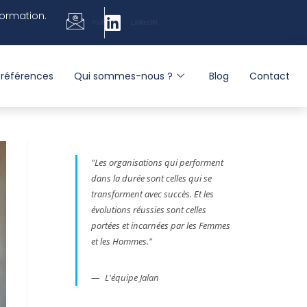
formation.
mail
LinkedIn
 références
Qui sommes-nous ?
Blog
Contact
"
Les organisations qui performent
dans la durée sont celles qui se
transforment avec succès. Et les
évolutions réussies sont celles
portées et incarnées par les Femmes
et les Hommes
."
L'équipe Jalan