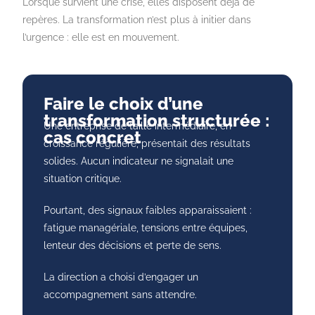
Lorsque survient une crise, elles disposent déjà de
repères. La transformation n’est plus à initier dans
l’urgence : elle est en mouvement.
Faire le choix d’une
transformation structurée :
Une entreprise de taille intermédiaire, en
cas concret
croissance régulière, présentait des résultats
solides. Aucun indicateur ne signalait une
situation critique.
Pourtant, des signaux faibles apparaissaient :
fatigue managériale, tensions entre équipes,
lenteur des décisions et perte de sens.
La direction a choisi d’engager un
accompagnement sans attendre.